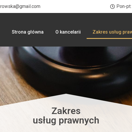
browska@gmail.com
Pon-pt:
Strona główna
O kancelarii
Zakres usług pra
Zakres
usług prawnych