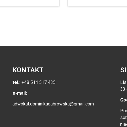
KONTAKT
S
tel.:
+48 514 517 435
Lis
33-
e-mail:
God
adwokat.dominikadabrowska@gmail.com
Pon
sob
nie